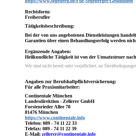
https://www.segeberg.de/Für-Segeberger/Gesundheit
Rechtsform:
Freiberufler
Tätigkeitsbeschreibung:
Bei der von uns angebotenen Dienstleistungen handelt
Garantien über einen Behandlungserfolg werden nicht
Ergänzende Angaben:
Heilkundliche Tätigkeit ist von der Umsatzsteuer nach
Wir sind nicht bereit oder verpflichtet, an Streitbeilegun
Angaben zur Berufshaftpflichtversicherung:
Für alle Praxismitarbeiter:
Continentale München
Landesdirektion - Zellerer GmbH
Forstenrieder Allee 70
81476 München
https://www.continentale.info
Telefon: 089 - 74 11 22 33
Telefax: 089 - 74 11 22 39
E-Mail:
zellerer@continentale.info