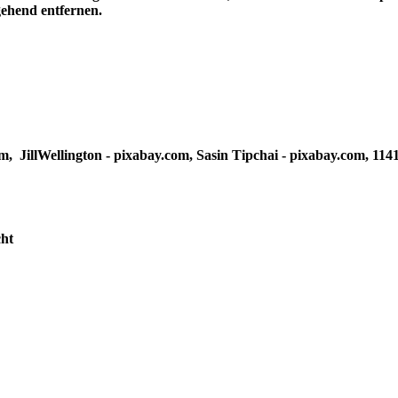
gehend entfernen.
m, JillWellington - pixabay.com, Sasin Tipchai - pixabay.com, 11
cht