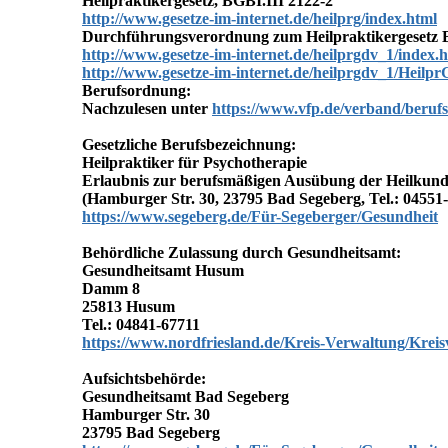
Heilpraktikergesetz, BGBI.III 2122-2
http://www.gesetze-im-internet.de/heilprg/index.html
Durchführungsverordnung zum Heilpraktikergesetz B
http://www.gesetze-im-internet.de/heilprgdv_1/index.
http://www.gesetze-im-internet.de/heilprgdv_1/Heil
Berufsordnung:
Nachzulesen unter
https://www.vfp.de/verband/beruf
Gesetzliche Berufsbezeichnung:
Heilpraktiker für Psychotherapie
Erlaubnis zur berufsmäßigen Ausübung der Heilkunde 
(Hamburger Str. 30, 23795 Bad Segeberg, Tel.: 04551
https://www.segeberg.de/Für-Segeberger/Gesundheit
Behördliche Zulassung durch Gesundheitsamt:
Gesundheitsamt Husum
Damm 8
25813 Husum
Tel.: 04841-67711
https://www.nordfriesland.de/Kreis-Verwaltung/Krei
Aufsichtsbehörde:
Gesundheitsamt Bad Segeberg
Hamburger Str. 30
23795 Bad Segeberg