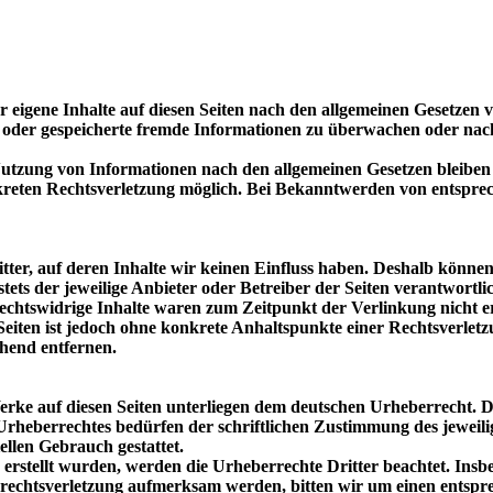
 eigene Inhalte auf diesen Seiten nach den allgemeinen Gesetzen 
lte oder gespeicherte fremde Informationen zu überwachen oder nac
tzung von Informationen nach den allgemeinen Gesetzen bleiben h
kreten Rechtsverletzung möglich. Bei Bekanntwerden von entspre
tter, auf deren Inhalte wir keinen Einfluss haben. Deshalb könne
 stets der jeweilige Anbieter oder Betreiber der Seiten verantwort
echtswidrige Inhalte waren zum Zeitpunkt der Verlinkung nicht 
 Seiten ist jedoch ohne konkrete Anhaltspunkte einer Rechtsverl
hend entfernen.
Werke auf diesen Seiten unterliegen dem deutschen Urheberrecht. D
rheberrechtes bedürfen der schriftlichen Zustimmung des jeweili
ellen Gebrauch gestattet.
r erstellt wurden, werden die Urheberrechte Dritter beachtet. Insb
errechtsverletzung aufmerksam werden, bitten wir um einen ents